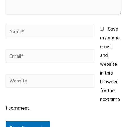
Save
my name,
email,
and
website
in this
browser
for the
next time
I comment.