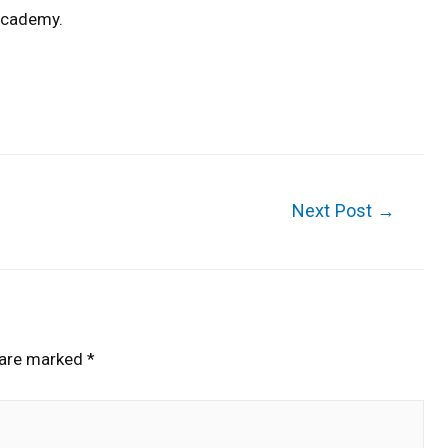
 Academy.
Next Post
→
 are marked
*